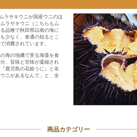
タムラサキウニが国産ウニのほ
タムラサキウニ（こちらもム
なる品種で秋田県以南の海に
量も少なく、食通の知るとこ
地で消費されています。
穣の海の地磯で実る海藻を食
い分、旨味と甘味が凝縮され
は『鹿児島の花姫うに』と名
いウニがあるなんて」と、全
商品カテゴリー