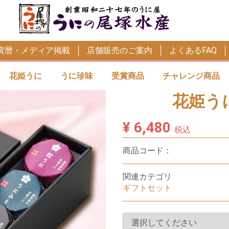
賞暦・メディア掲載
店舗販売のご案内
よくあるFAQ
花姫うに
うに珍味
受賞商品
チャレンジ商品
花姫う
¥ 6,480
税込
商品コード：
関連カテゴリ
ギフトセット