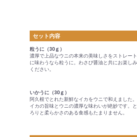
セット内容
粒うに（30ｇ）
濃厚で上品なウニの本来の美味しさをストレー
に味わうなら粒うに。わさび醤油と共にお楽し
ください。
いかうに（30ｇ）
阿久根でとれた新鮮なイカをウニで和えました
イカの旨味とウニの濃厚な味わいが絶妙です。
ろりと柔らかさのある食感もたまりません。