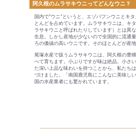
阿久根のムラサキウニってどんなウニ？
国内で”ウニ”というと、エゾバフンウニとキ
とんどを占めています。ムラサキウニは、キ
ラサキウニと呼ばれたりしています）とは異
生息。しかし産地が少ないので全国的に流通
ろの価値の高いウニです。そのほとんどが産
尾塚水産で扱うムラサキウニは、阿久根の豊
べて育ちます。小ぶりですが味は絶品。小さ
た深い上品な味わいを持つことから、私たち
づけました。「南国鹿児島にこんなに美味し
国の水産業者にも驚かれています。