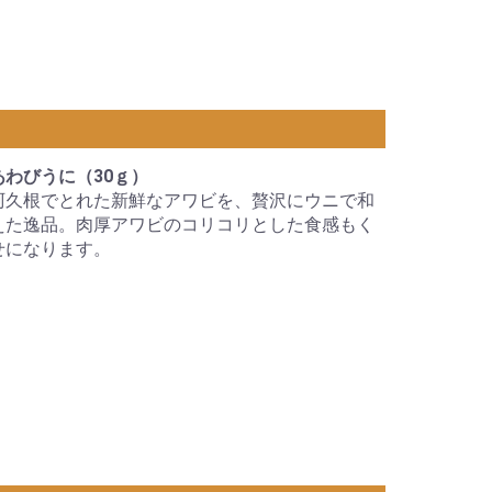
あわびうに（30ｇ）
阿久根でとれた新鮮なアワビを、贅沢にウニで和
えた逸品。肉厚アワビのコリコリとした食感もく
せになります。