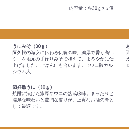
内容量：各30ｇ×５個
うにみそ（30ｇ）
ト
阿久根の海女に伝わる伝統の味。濃厚で香り高い
み
ウニを地元の手作りみそで和えて、まろやかに仕
上げました。ごはんにも合います。 ※ウニ酸カル
シウム入
酒好熟うに（30ｇ）
。
焼酎に漬けた濃厚なウニの熟成珍味。まったりと
と
濃厚な味わいと豊潤な香りが、上質なお酒の肴と
して最適です。